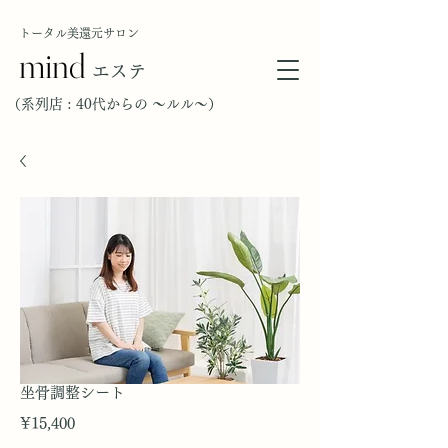
トータル美還元サロン
mind
エステ
（​系列店 : 40代からの ～ルル～）
坐骨調整シート
Price
¥15,400