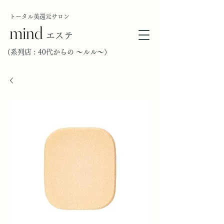
トータル美還元サロン
mind
エステ
（​系列店 : 40代からの ～ルル～）