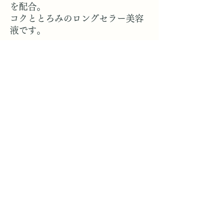
を配合。
コクととろみのロングセラー美容
液です。
トータル美還元サロン
mind
エステ
パートナーサロン様募集についての資料
Description based on Specified Commercial
Transactions Law
©2022
Ginka -ginca-
Ginka is
Central Sports Co., Ltd.
We are
partnering with.