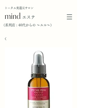
トータル美還元サロン
mind
エステ
（​系列店 : 40代からの ～ルル～）