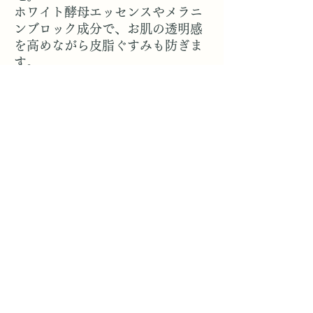
ホワイト酵母エッセンスやメラニ
ンブロック成分で、お肌の透明感
を高めながら皮脂ぐすみも防ぎま
す。
なめらかで伸びのよいテクスチャ
ーが、瞬時になじんで均一で美し
いベース作りをサポートします。
※1…輝度の高いプリズムパール
配合 ※2…メラニンの生成を抑
え、シミ・そばかすを防ぐこと
トータル美還元サロン
mind
エステ