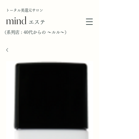
トータル美還元サロン
mind
エステ
（​系列店 : 40代からの ～ルル～）